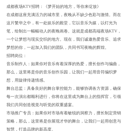
成都夜场KTV招聘：《梦开始的地方，等你来绽放》
在成都这座充满活力的城市里，夜晚从不缺少色彩与激情。而在
这片繁华之中，有一处娱乐的殿堂，它以音乐为媒，以灯光为
笔，绘制出一幅幅动人的夜晚画卷。这就是成都高端夜场KTV，
一个让梦想与现实交织的地方。现在，我们诚邀热爱音乐、追求
梦想的你，一起加入我们的团队，共同书写夜晚的辉煌。
招聘岗位：
音乐制作人：如果你对音乐有着深厚的热爱，擅长创作与编曲，
那么，这里将是你的音乐创作乐园，让我们一起用音符编织梦
想，用旋律传递情感。
舞台总监：具备良好的舞台掌控能力，能够协调各方资源，确保
每一次演出都顺利进行，你将在这里成为舞台上的指挥官，引领
我们共同创造视觉与听觉的双重盛宴。
市场推广专员：如果你对市场有着敏锐的洞察力，擅长制定营销
策略，那么，这里将是你展现才华的舞台，让我们一起用创意与
智慧，打造品牌的新高度。