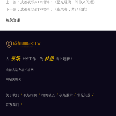
上一篇：
成都夜场KTV招聘：《星光璀璨，等你来闪耀》
下一篇：
成都夜场KTV招聘：《夜未央，梦已启航》
相关资讯
夜场
梦想
入
上班工作、为
插上翅膀！
成都高端夜场招聘网
网站关键词：
/
/
/
/
/
关于我们
夜场招聘
招聘动态
夜场展示
常见问题
/
联系我们